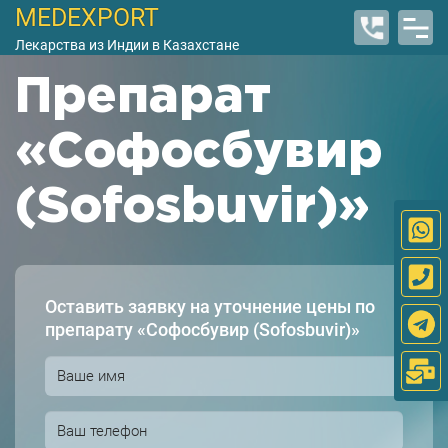
MEDEXPORT
Лекарства из Индии в Казахстане
Препарат
«Софосбувир
(Sofosbuvir)»
Оставить заявку на уточнение цены по
препарату «Софосбувир (Sofosbuvir)»